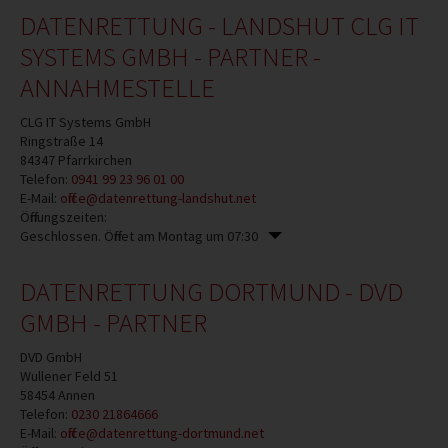
DATENRETTUNG - LANDSHUT CLG IT
SYSTEMS GMBH - PARTNER -
ANNAHMESTELLE
CLG IT Systems GmbH
Ringstraße 14
84347
Pfarrkirchen
Telefon:
0941 99 23 96 01 00
E-Mail:
office@datenrettung-landshut.net
Öffnungszeiten:
Geschlossen. Öffnet am Montag um 07:30
DATENRETTUNG DORTMUND - DVD
GMBH - PARTNER
DVD GmbH
Wullener Feld 51
58454
Annen
Telefon:
0230 21864666
E-Mail:
office@datenrettung-dortmund.net