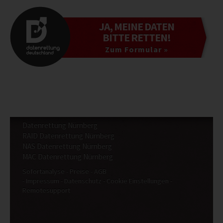
JA, MEINE DATEN
BITTE RETTEN!
Zum Formular »
Datenrettung Nürnberg
RAID Datenrettung Nürnberg
NAS Datenrettung Nürnberg
MAC Datenrettung Nürnberg
Sofortanalyse
Preise
AGB
Impressum
Datenschutz
Cookie Einstellungen
Remotesupport